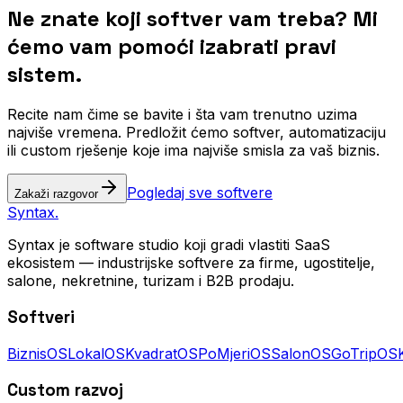
Ne znate koji softver vam treba?
Mi
ćemo vam pomoći izabrati pravi
sistem.
Recite nam čime se bavite i šta vam trenutno uzima
najviše vremena. Predložit ćemo softver, automatizaciju
ili custom rješenje koje ima najviše smisla za vaš biznis.
Pogledaj sve softvere
Zakaži razgovor
Syntax
.
Syntax je software studio koji gradi vlastiti SaaS
ekosistem — industrijske softvere za firme, ugostitelje,
salone, nekretnine, turizam i B2B prodaju.
Softveri
BiznisOS
LokalOS
KvadratOS
PoMjeriOS
SalonOS
GoTripOS
Custom razvoj