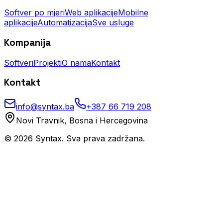
Softver po mjeri
Web aplikacije
Mobilne
aplikacije
Automatizacija
Sve usluge
Kompanija
Softveri
Projekti
O nama
Kontakt
Kontakt
info@syntax.ba
+387 66 719 208
Novi Travnik, Bosna i Hercegovina
©
2026
Syntax. Sva prava zadržana.