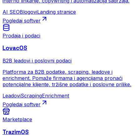
interno linkanje, copywriting i automatizacija sadržaja.
AI SEO
Blogovi
Landing stranice
Pogledaj softver
Prodaja i podaci
LovacOS
B2B leadovi i poslovni podaci
Platforma za B2B podatke, scraping, leadove i
enrichment. Pomaže firmama i agencijama pronaći
potencijalne klijente, tržišne podatke i poslovne prilike.
Leadovi
Scraping
Enrichment
Pogledaj softver
Marketplace
TrazimOS