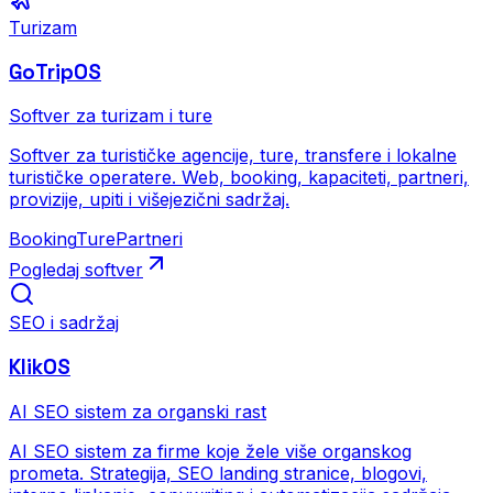
Turizam
GoTripOS
Softver za turizam i ture
Softver za turističke agencije, ture, transfere i lokalne
turističke operatere. Web, booking, kapaciteti, partneri,
provizije, upiti i višejezični sadržaj.
Booking
Ture
Partneri
Pogledaj softver
SEO i sadržaj
KlikOS
AI SEO sistem za organski rast
AI SEO sistem za firme koje žele više organskog
prometa. Strategija, SEO landing stranice, blogovi,