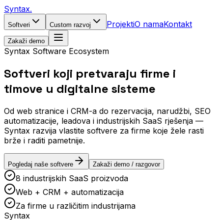
Syntax
.
Projekti
O nama
Kontakt
Softveri
Custom razvoj
Zakaži demo
Syntax Software Ecosystem
Softveri koji pretvaraju
firme i
timove
u digitalne sisteme
Od web stranice i CRM-a do rezervacija, narudžbi, SEO
automatizacije, leadova i industrijskih SaaS rješenja —
Syntax razvija vlastite softvere za firme koje žele rasti
brže i raditi pametnije.
Pogledaj naše softvere
Zakaži demo / razgovor
8 industrijskih SaaS proizvoda
Web + CRM + automatizacija
Za firme u različitim industrijama
Syntax