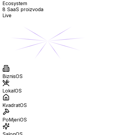
Ecosystem
8 SaaS proizvoda
Live
BiznisOS
LokalOS
KvadratOS
PoMjeriOS
SalonOS