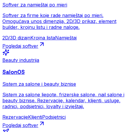
Softver za namještaj po mjeri
Softver za firme koje rade namještaj po mjeri.
Omogućava unos dimenzija, 2D/3D prikaz, element
builder, krojnu listu i radne naloge.
2D/3D dizajn
Krojna lista
Namještaj
Pogledaj softver
Beauty industrija
SalonOS
Sistem za salone i beauty biznise
Sistem za salone ljepote, frizerske salone, nail salone i
beauty biznise. Rezervacije, kalendar, klijenti, usluge,
radnici, podsjetnici, loyalty i izvještaji.
Rezervacije
Klijenti
Podsjetnici
Pogledaj softver