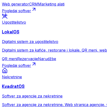
Web generator
CRM
Marketing alati
Pogledaj softver
Ugostiteljstvo
LokalOS
Digitalni sistem za ugostiteljstvo
Digitalni sistem za kafiće, restorane i lokale. QR meni, we
QR meni
Rezervacije
Narudžbe
Pogledaj softver
Nekretnine
KvadratOS
Softver za agencije za nekretnine
Softver za agencije za nekretnine. Web stranica agencije, CR