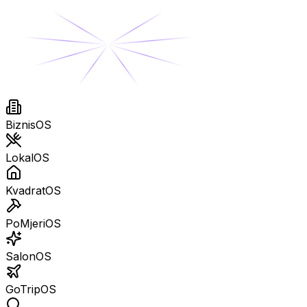
BiznisOS
LokalOS
KvadratOS
PoMjeriOS
SalonOS
GoTripOS