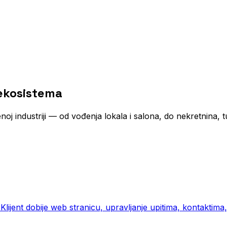
 ekosistema
j industriji — od vođenja lokala i salona, do nekretnina, 
 Klijent dobije web stranicu, upravljanje upitima, kontakti