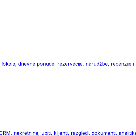
b lokala, dnevne ponude, rezervacije, narudžbe, recenzije i a
M, nekretnine, upiti, klijenti, razgledi, dokumenti, analitik