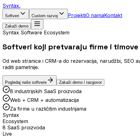
Syntax
.
Projekti
O nama
Kontakt
Softveri
Custom razvoj
Zakaži demo
Syntax Software Ecosystem
Softveri koji pretvaraju
firme i timove
Od web stranice i CRM-a do rezervacija, narudžbi, SEO autom
raditi pametnije.
Pogledaj naše softvere
Zakaži demo / razgovor
8 industrijskih SaaS proizvoda
Web + CRM + automatizacija
Za firme u različitim industrijama
Syntax
Ecosystem
8 SaaS proizvoda
Live