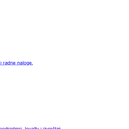
 i radne naloge.
sjetnici, loyalty i izvještaji.