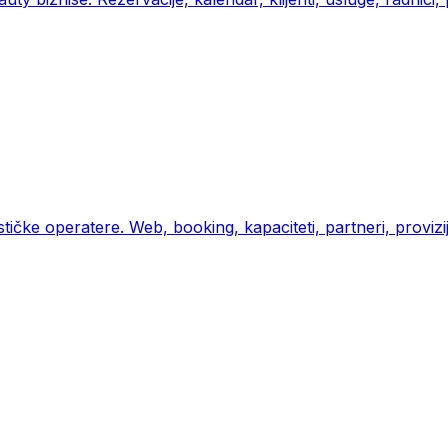
stičke operatere. Web, booking, kapaciteti, partneri, provizije,