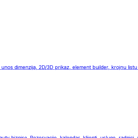
unos dimenzija, 2D/3D prikaz, element builder, krojnu listu
y biznise. Rezervacije, kalendar, klijenti, usluge, radnici, pod