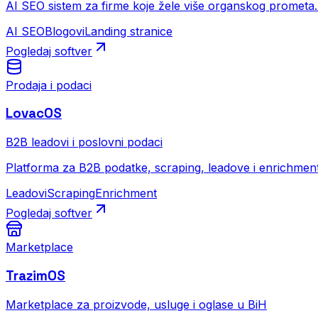
AI SEO sistem za firme koje žele više organskog prometa. St
AI SEO
Blogovi
Landing stranice
Pogledaj softver
Prodaja i podaci
LovacOS
B2B leadovi i poslovni podaci
Platforma za B2B podatke, scraping, leadove i enrichment.
Leadovi
Scraping
Enrichment
Pogledaj softver
Marketplace
TrazimOS
Marketplace za proizvode, usluge i oglase u BiH