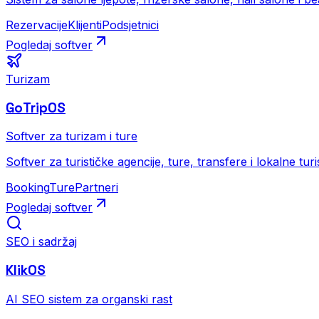
Rezervacije
Klijenti
Podsjetnici
Pogledaj softver
Turizam
GoTripOS
Softver za turizam i ture
Softver za turističke agencije, ture, transfere i lokalne turi
Booking
Ture
Partneri
Pogledaj softver
SEO i sadržaj
KlikOS
AI SEO sistem za organski rast