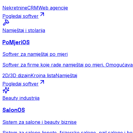
Nekretnine
CRM
Web agencije
Pogledaj softver
Namještaj i stolarija
PoMjeriOS
Softver za namještaj po mjeri
Softver za firme koje rade namještaj po mjeri. Omogućava 
2D/3D dizajn
Krojna lista
Namještaj
Pogledaj softver
Beauty industrija
SalonOS
Sistem za salone i beauty biznise
Sistem za salone ljepote, frizerske salone, nail salone i beaut