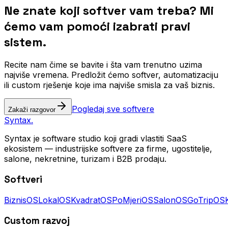
Ne znate koji softver vam treba?
Mi
ćemo vam pomoći izabrati pravi
sistem.
Recite nam čime se bavite i šta vam trenutno uzima
najviše vremena. Predložit ćemo softver, automatizaciju
ili custom rješenje koje ima najviše smisla za vaš biznis.
Pogledaj sve softvere
Zakaži razgovor
Syntax
.
Syntax je software studio koji gradi vlastiti SaaS
ekosistem — industrijske softvere za firme, ugostitelje,
salone, nekretnine, turizam i B2B prodaju.
Softveri
BiznisOS
LokalOS
KvadratOS
PoMjeriOS
SalonOS
GoTripOS
Custom razvoj