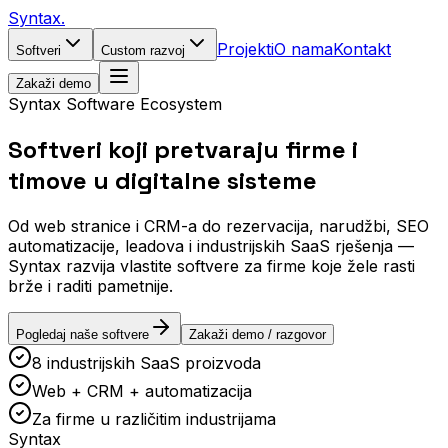
Syntax
.
Projekti
O nama
Kontakt
Softveri
Custom razvoj
Zakaži demo
Syntax Software Ecosystem
Softveri koji pretvaraju
firme i
timove
u digitalne sisteme
Od web stranice i CRM-a do rezervacija, narudžbi, SEO
automatizacije, leadova i industrijskih SaaS rješenja —
Syntax razvija vlastite softvere za firme koje žele rasti
brže i raditi pametnije.
Pogledaj naše softvere
Zakaži demo / razgovor
8 industrijskih SaaS proizvoda
Web + CRM + automatizacija
Za firme u različitim industrijama
Syntax