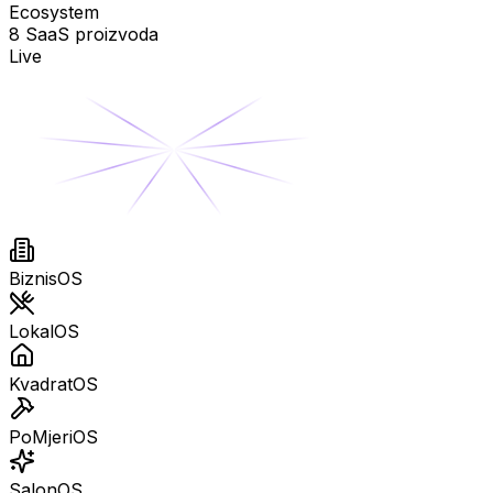
Ecosystem
8 SaaS proizvoda
Live
BiznisOS
LokalOS
KvadratOS
PoMjeriOS
SalonOS