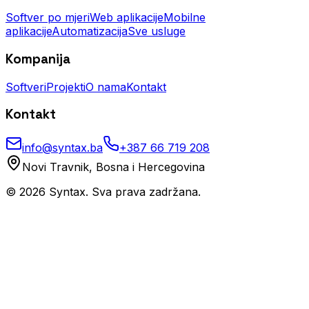
Softver po mjeri
Web aplikacije
Mobilne
aplikacije
Automatizacija
Sve usluge
Kompanija
Softveri
Projekti
O nama
Kontakt
Kontakt
info@syntax.ba
+387 66 719 208
Novi Travnik, Bosna i Hercegovina
©
2026
Syntax. Sva prava zadržana.