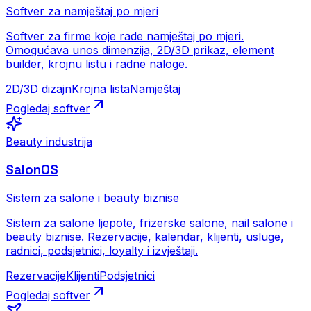
Softver za namještaj po mjeri
Softver za firme koje rade namještaj po mjeri.
Omogućava unos dimenzija, 2D/3D prikaz, element
builder, krojnu listu i radne naloge.
2D/3D dizajn
Krojna lista
Namještaj
Pogledaj softver
Beauty industrija
SalonOS
Sistem za salone i beauty biznise
Sistem za salone ljepote, frizerske salone, nail salone i
beauty biznise. Rezervacije, kalendar, klijenti, usluge,
radnici, podsjetnici, loyalty i izvještaji.
Rezervacije
Klijenti
Podsjetnici
Pogledaj softver