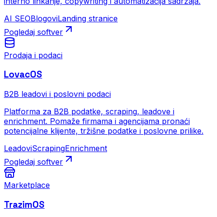
interno linkanje, copywriting i automatizacija sadržaja.
AI SEO
Blogovi
Landing stranice
Pogledaj softver
Prodaja i podaci
LovacOS
B2B leadovi i poslovni podaci
Platforma za B2B podatke, scraping, leadove i
enrichment. Pomaže firmama i agencijama pronaći
potencijalne klijente, tržišne podatke i poslovne prilike.
Leadovi
Scraping
Enrichment
Pogledaj softver
Marketplace
TrazimOS