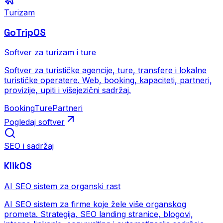
Turizam
GoTripOS
Softver za turizam i ture
Softver za turističke agencije, ture, transfere i lokalne
turističke operatere. Web, booking, kapaciteti, partneri,
provizije, upiti i višejezični sadržaj.
Booking
Ture
Partneri
Pogledaj softver
SEO i sadržaj
KlikOS
AI SEO sistem za organski rast
AI SEO sistem za firme koje žele više organskog
prometa. Strategija, SEO landing stranice, blogovi,